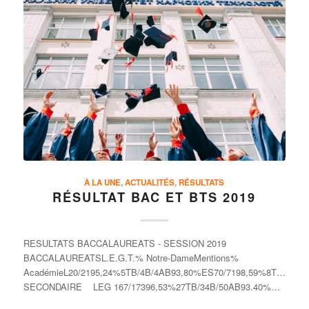
À LA UNE
,
ACTUALITÉS
,
RÉSULTATS
RÉSULTAT BAC ET BTS 2019
RESULTATS BACCALAUREATS - SESSION 2019
BACCALAUREATSL.E.G.T.% Notre-DameMentions%
AcadémieL20/2195,24%5TB/4B/4AB93,80%ES70/7198,59%8TB/13B/
SECONDAIRE LEG 167/17396,53%27TB/34B/50AB93.40%STMGRessources…