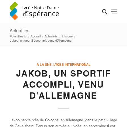
Actualités
Vous êtes ici :
Accueil
/
Actualités
/
à la une
/
Jakob, un sportif accompli, venu d’Allemagne
À LA UNE
,
LYCÉE INTERNATIONAL
JAKOB, UN SPORTIF
ACCOMPLI, VENU
D’ALLEMAGNE
Jakob habite près de Cologne, en Allemagne, dans le petit village
de Gevelsberg. Depuis son arrivée au lycée, en septembre il est