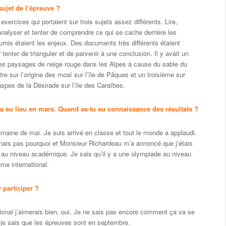
 sujet de l’épreuve ?
s exercices qui portaient sur trois sujets assez différents. Lire,
nalyser et tenter de comprendre ce qui se cache derrière les
rnis étaient les enjeux. Des documents très différents étaient
tenter de trianguler et de parvenir à une conclusion. Il y avait un
les paysages de neige rouge dans les Alpes à cause du sable du
re sur l’origine des moaï sur l’île de Pâques et un troisième sur
jaspes de la Désirade sur l’île des Caraïbes.
a eu lieu en mars. Quand as-tu eu connaissance des résultats ?
emaine de mai. Je suis arrivé en classe et tout le monde a applaudi.
ais pas pourquoi et Monsieur Richardeau m’a annoncé que j’étais
r au niveau académique. Je sais qu’il y a une olympiade au niveau
me international.
 participer ?
ional j’aimerais bien, oui. Je ne sais pas encore comment ça va se
 je sais que les épreuves sont en septembre.