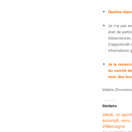
Quelles étai
Je n’ai pas e
était de parti
Géosciences, 
d’approfondir
informations g
Je te remerci
du comité de 
nom des tous 
Valérie Zimmerma
Similaire
Jakob, un sporti
accompli, venu
d’Allemagne