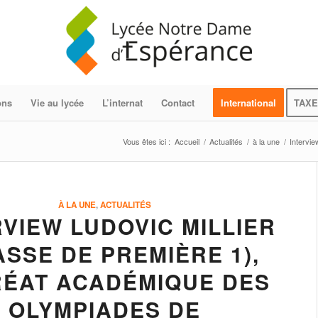
ons
Vie au lycée
L’internat
Contact
International
TAXE
Vous êtes ici :
Accueil
/
Actualités
/
à la une
/
Intervie
À LA UNE
,
ACTUALITÉS
RVIEW LUDOVIC MILLIER
ASSE DE PREMIÈRE 1),
ÉAT ACADÉMIQUE DES
OLYMPIADES DE