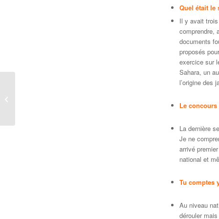
Quel était le
Il y avait troi
comprendre, a
documents fou
proposés pour 
exercice sur 
Sahara, un aut
l’origine des 
LE RALLYE LATIN
Le concours 
La dernière s
Je ne compren
arrivé premie
national et mê
Tu comptes y
Au niveau nat
dérouler mais