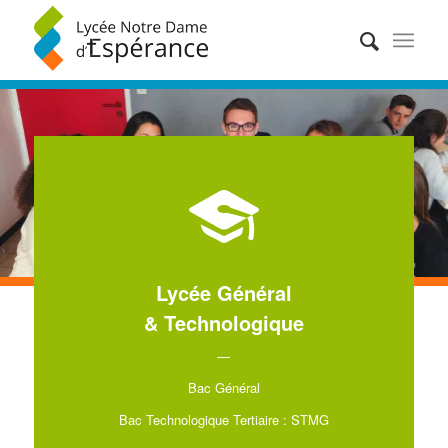
Lycée Général
& Technologique
—
Bac Général
Bac Technologique Tertiaire : STMG