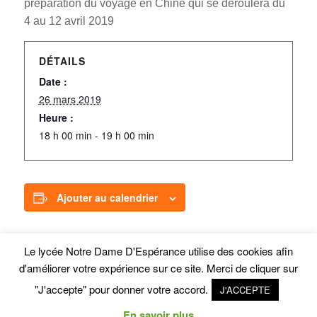
préparation du voyage en Chine qui se déroulera du
4 au 12 avril 2019
DÉTAILS
Date :
26 mars 2019
Heure :
18 h 00 min - 19 h 00 min
Ajouter au calendrier
Le lycée Notre Dame D'Espérance utilise des cookies afin
d'améliorer votre expérience sur ce site. Merci de cliquer sur
"J'accepte" pour donner votre accord.
J'ACCEPTE
En savoir plus
© Copyright - Lycée Privé Notre Dame d'Esperance