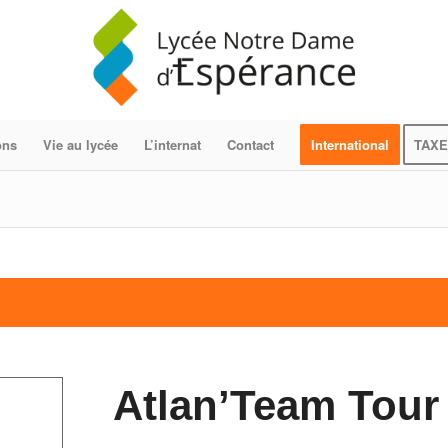
ons
Vie au lycée
L’internat
Contact
International
TAXE
Atlan’Team Tour