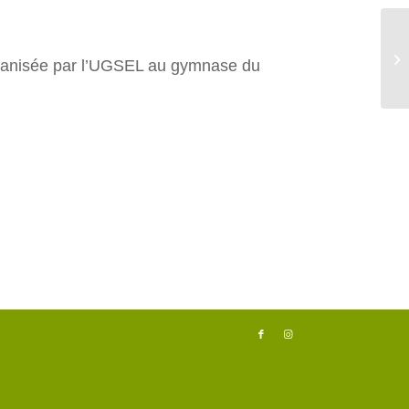
Ré
rganisée par l’UGSEL au gymnase du