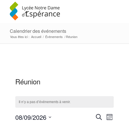
Calendrier des événements
Vous êtes ici :
Accueil
/
Évènements
/
Réunion
Réunion
Il n’y a pas d’évènements à venir.
Recherc
Navigat
08/09/2026
Recherche
Mois
de
et
Sélectionnez
vues