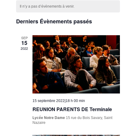
Calendrier
une
navigatio
Évènem
Il n’y a pas d’évènements à venir.
de
date.
de
Évènements
Derniers Évènements passés
vues
Évèneme
SEP
15
2022
15 septembre 2022|18 h 00 min
REUNION PARENTS DE Terminale
Lycée Notre Dame
15 rue du Bois Savary, Saint
Nazaire