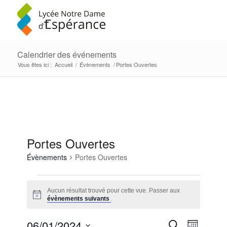
Calendrier des événements
Vous êtes ici :
Accueil
/
Évènements
/
Portes Ouvertes
Portes Ouvertes
Évènements
Portes Ouvertes
Évènements
Aucun résultat trouvé pour cette vue. Passer aux
Notice
évènements suivants
.
Recherc
Navigat
06/01/2024
Recherche