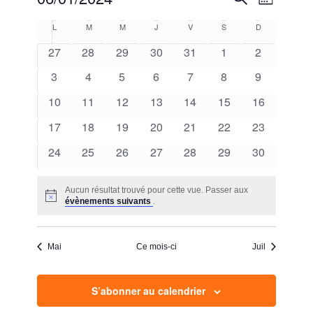
Mois
de
et
Sélectionnez
vues
Calendrier
L
lundi
M
mardi
M
mercredi
J
jeudi
V
vendredi
S
samedi
D
dimanche
une
navigatio
Évènem
de
date.
0
0
0
0
0
0
0
27
28
29
30
31
1
2
de
Évènements
évènements
évènements
évènements
évènements
évènements
évènements
évènement
vues
0
0
0
0
0
0
0
3
4
5
6
7
8
9
évènements
évènements
évènements
évènements
évènements
évènements
évènement
Évèneme
0
0
0
0
0
0
0
10
11
12
13
14
15
16
évènements
évènements
évènements
évènements
évènements
évènements
évènements
0
0
0
0
0
0
0
17
18
19
20
21
22
23
évènements
évènements
évènements
évènements
évènements
évènements
évènements
0
0
0
0
0
0
0
24
25
26
27
28
29
30
évènements
évènements
évènements
évènements
évènements
évènements
évènements
Aucun résultat trouvé pour cette vue. Passer aux
Notice
évènements suivants
.
Mai
Ce mois-ci
Juil
S’abonner au calendrier