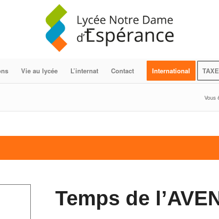
ons
Vie au lycée
L’internat
Contact
International
TAXE
Vous ê
Temps de l’AVEN