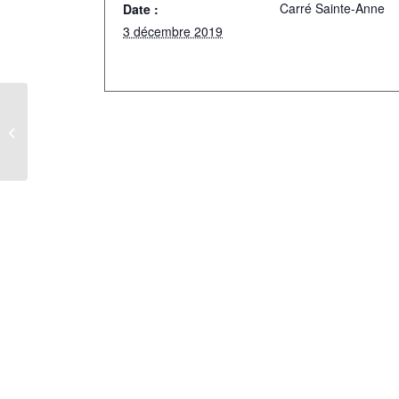
Carré Sainte-Anne
Date :
3 décembre 2019
Messe de rentrée de la pastorale des
jeunes