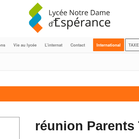
ons
Vie au lycée
L’internat
Contact
International
TAXE
réunion Parents