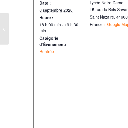
Lycée Notre Dame
Date :
15 rue du Bois Savar
8 septembre 2020
Saint Nazaire
,
44600
Heure :
France
+ Google Ma
18 h 00 min - 19 h 30
Rentrée des internes
min
Terminales
Catégorie
d’Évènement:
Rentrée