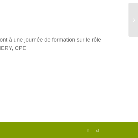
Vo
M
ront à une journée de formation sur le rôle
THERY, CPE