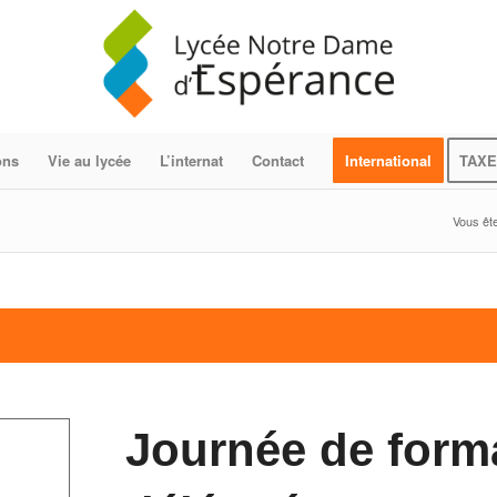
ons
Vie au lycée
L’internat
Contact
International
TAXE
Vous êtes
Journée de form