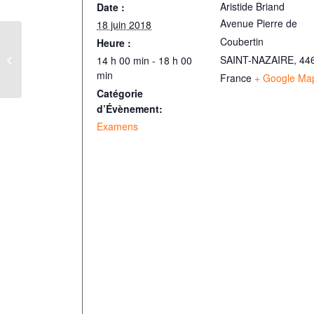
Aristide Briand
Date :
Avenue Pierre de
18 juin 2018
Coubertin
Heure :
PHILOSOPHIE (toutes séries)
SAINT-NAZAIRE
,
44
14 h 00 min - 18 h 00
min
France
+ Google Ma
Catégorie
d’Évènement:
Examens