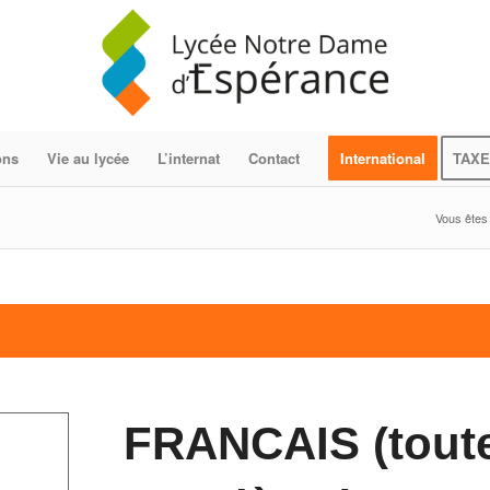
ons
Vie au lycée
L’internat
Contact
International
TAXE
Vous êtes i
FRANCAIS (toute